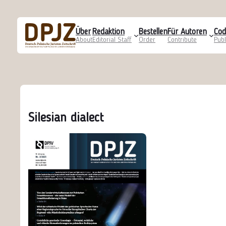
Über
Redaktion
Bestellen
Für Autoren
Cod
About
Editorial Staff
Order
Contribute
Publ
Silesian dialect