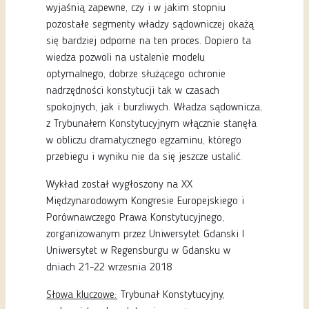
wyjaśnią zapewne, czy i w jakim stopniu
pozostałe segmenty władzy sądowniczej okażą
się bardziej odporne na ten proces. Dopiero ta
wiedza pozwoli na ustalenie modelu
optymalnego, dobrze służącego ochronie
nadrzędności konstytucji tak w czasach
spokojnych, jak i burzliwych. Władza sądownicza,
z Trybunałem Konstytucyjnym włącznie stanęła
w obliczu dramatycznego egzaminu, którego
przebiegu i wyniku nie da się jeszcze ustalić.
Wykład został wygłoszony na XX
Międzynarodowym Kongresie Europejskiego i
Porównawczego Prawa Konstytucyjnego,
zorganizowanym przez Uniwersytet Gdanski I
Uniwersytet w Regensburgu w Gdansku w
dniach 21-22 wrzesnia 2018
Słowa kluczowe:
Trybunał Konstytucyjny,