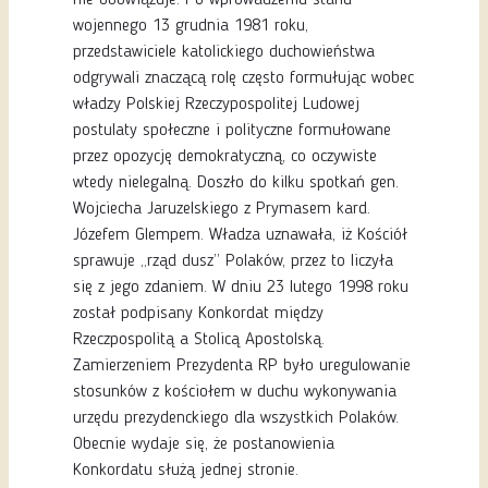
wojennego 13 grudnia 1981 roku,
przedstawiciele katolickiego duchowieństwa
odgrywali znaczącą rolę często formułując wobec
władzy Polskiej Rzeczypospolitej Ludowej
postulaty społeczne i polityczne formułowane
przez opozycję demokratyczną, co oczywiste
wtedy nielegalną. Doszło do kilku spotkań gen.
Wojciecha Jaruzelskiego z Prymasem kard.
Józefem Glempem. Władza uznawała, iż Kościół
sprawuje „rząd dusz” Polaków, przez to liczyła
się z jego zdaniem. W dniu 23 lutego 1998 roku
został podpisany Konkordat między
Rzeczpospolitą a Stolicą Apostolską.
Zamierzeniem Prezydenta RP było uregulowanie
stosunków z kościołem w duchu wykonywania
urzędu prezydenckiego dla wszystkich Polaków.
Obecnie wydaje się, że postanowienia
Konkordatu służą jednej stronie.