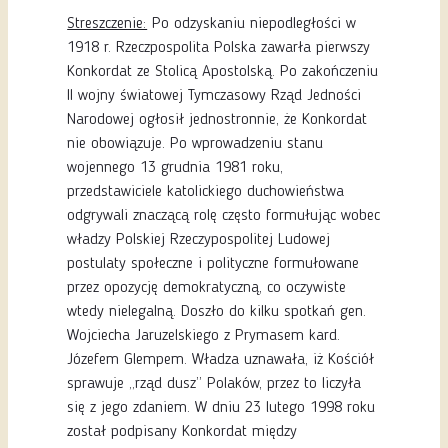
Streszczenie:
Po odzyskaniu niepodległości w
1918 r. Rzeczpospolita Polska zawarła pierwszy
Konkordat ze Stolicą Apostolską. Po zakończeniu
II wojny światowej Tymczasowy Rząd Jedności
Narodowej ogłosił jednostronnie, że Konkordat
nie obowiązuje. Po wprowadzeniu stanu
wojennego 13 grudnia 1981 roku,
przedstawiciele katolickiego duchowieństwa
odgrywali znaczącą rolę często formułując wobec
władzy Polskiej Rzeczypospolitej Ludowej
postulaty społeczne i polityczne formułowane
przez opozycję demokratyczną, co oczywiste
wtedy nielegalną. Doszło do kilku spotkań gen.
Wojciecha Jaruzelskiego z Prymasem kard.
Józefem Glempem. Władza uznawała, iż Kościół
sprawuje „rząd dusz” Polaków, przez to liczyła
się z jego zdaniem. W dniu 23 lutego 1998 roku
został podpisany Konkordat między