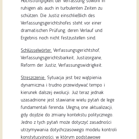
Höchstrangigkeit
der Verfassung sowohl in
ruhigen als auch in turbulenten Zeiten zu
schützen. Die Justiz einschließlich des
Verfassungsgerichtshofes steht vor einer
dramatischen Prüfung, deren Verlauf und
Ergebnis noch nicht festzustellen sind.
Schlüsselwörter:
Verfassungsgerichtshof,
Verfassungsgerichtsbarkeit, Justizorgane,
Reform der Justiz, Verfassungswidrigkeit.
Streszczenie:
Sytuacja jest bez wątpienia
dynamiczna i trudno przewidywać tempo i
kierunek dalszej ewolucji. Już teraz jednak
uzasadnione jest stawianie wielu pytań de lege
fundamentali ferenda. Ulegną one aktualizacji,
gdy dojdzie do zmiany kontekstu politycznego.
Jedno z tych pytań może dotyczyć zasadności
utrzymywania dotychczasowego modelu kontroli
konstytucyjności, w którym podstawowe