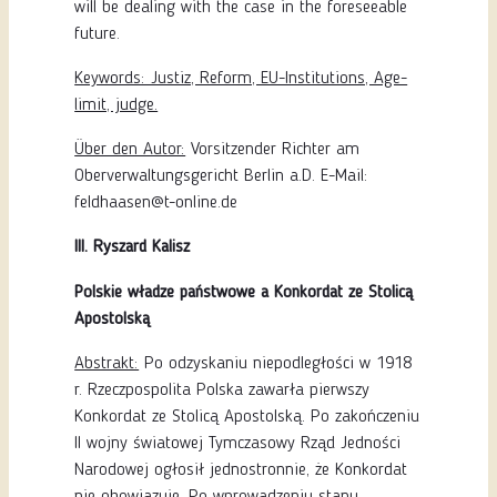
will be dealing with the case in the foreseeable
future.
Keywords: Justiz, Reform, EU-Institutions, Age-
limit, judge.
Über den Autor:
Vorsitzender Richter am
Oberverwaltungsgericht Berlin a.D. E-Mail:
feldhaasen@t-online.de
III. Ryszard Kalisz
Polskie władze państwowe a Konkordat ze Stolicą
Apostolską
Abstrakt:
Po odzyskaniu niepodległości w 1918
r. Rzeczpospolita Polska zawarła pierwszy
Konkordat ze Stolicą Apostolską. Po zakończeniu
II wojny światowej Tymczasowy Rząd Jedności
Narodowej ogłosił jednostronnie, że Konkordat
nie obowiązuje. Po wprowadzeniu stanu