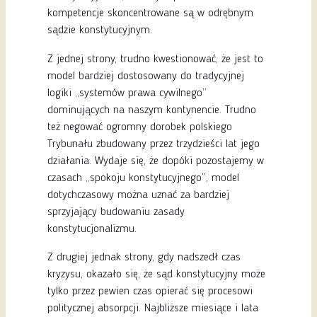
kompetencje skoncentrowane są w odrębnym
sądzie konstytucyjnym.
Z jednej strony, trudno kwestionować, że jest to
model bardziej dostosowany do tradycyjnej
logiki „systemów prawa cywilnego”
dominujących na naszym kontynencie. Trudno
też negować ogromny dorobek polskiego
Trybunału zbudowany przez trzydzieści lat jego
działania. Wydaje się, że dopóki pozostajemy w
czasach „spokoju konstytucyjnego”, model
dotychczasowy można uznać za bardziej
sprzyjający budowaniu zasady
konstytucjonalizmu.
Z drugiej jednak strony, gdy nadszedł czas
kryzysu, okazało się, że sąd konstytucyjny może
tylko przez pewien czas opierać się procesowi
politycznej absorpcji. Najbliższe miesiące i lata